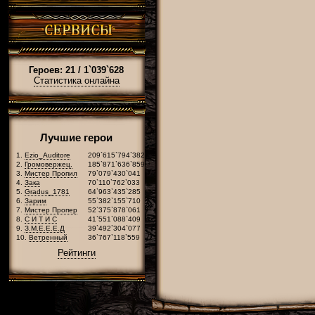
Героев: 21 / 1`039`628
Статистика онлайна
Лучшие герои
1.
Ezio_Auditore
209`615`794`382
2.
Громовержец.
185`871`636`859
3.
Мистер Пропил
79`079`430`041
4.
Зака
70`110`762`033
5.
Gradus_1781
64`963`435`285
6.
Зарим
55`382`155`710
7.
Мистер Пропер
52`375`878`061
8.
С И Т И С
41`551`088`409
9.
З.М.Е.Е.Е.Д
39`492`304`077
10.
Ветренный
36`767`118`559
Рейтинги