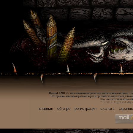
HeroesLAND © - это онлайновая стратегия с тактическими битвами. Эт
Это приключения на огромной карте и противостояние героев, кланов
Это замечательная возможно
* Heroes of Might and Magi
главная
об игре
регистрация
скачать
скринш