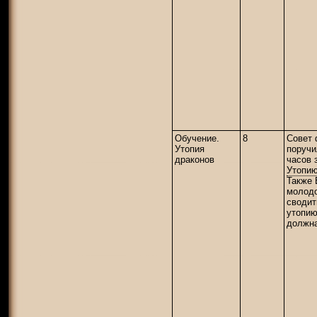
Обучение.
8
Совет 
Утопия
поручи
драконов
часов 
Утопию
Также
молод
своди
утопию
должна