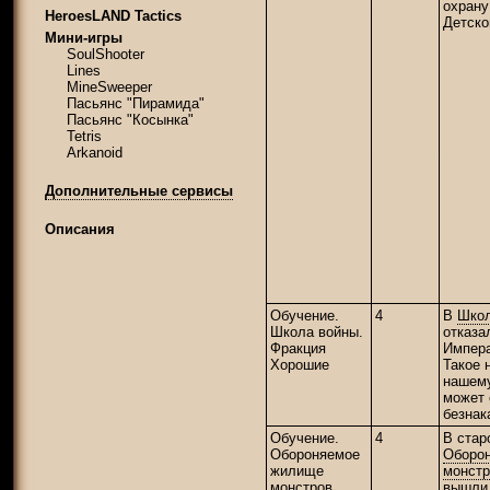
охран
HeroesLAND Tactics
Детско
Мини-игры
SoulShooter
Lines
MineSweeper
Пасьянс "Пирамида"
Пасьянс "Косынка"
Tetris
Arkanoid
Дополнительные сервисы
Описания
Обучение.
4
В
Школ
Школа войны.
отказа
Фракция
Импера
Хорошие
Такое 
нашему
может 
безнак
Обучение.
4
В стар
Обороняемое
Оборо
жилище
монстр
монстров.
вышли 