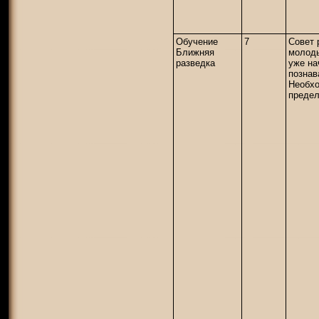
Обучение
7
Совет 
Ближняя
молоды
разведка
уже на
познав
Необхо
преде