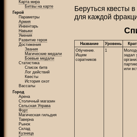
Карта мира
Битвы на карте
Беруться квесты 
Герой
для каждой фракци
Параметры
Армия
Инвентарь
Сп
Навыки
Умения
Развитие героя
Название
Уровень
Крат
Достижения
Звания
Обучение.
1
Молод
Магические медали
Ищем
задал 
Боевые медали
соратников
органи
Статистика
партию
Список битв
или вс
Лог действий
Квесты
История охот
Вассалы
Город
Арена
Столичный магазин
Сельская Управа
Форт
Магическая гильдия
Таверна
Рынок
Склад
Кузница