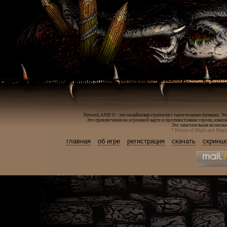
HeroesLAND © - это онлайновая стратегия с тактическими битвами. Эт
Это приключения на огромной карте и противостояние героев, кланов
Это замечательная возможно
* Heroes of Might and Magi
главная
об игре
регистрация
скачать
скринш