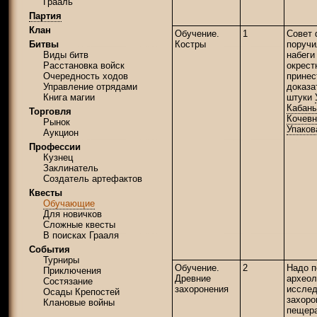
Грааль
Партия
Клан
Обучение.
1
Совет 
Костры
поручи
Битвы
набеги
Виды битв
окрест
Расстановка войск
принес
Очередность ходов
доказа
Управление отрядами
штуки
Книга магии
Кабан
Торговля
Кочевн
Рынок
Упаков
Аукцион
Профессии
Кузнец
Заклинатель
Создатель артефактов
Квесты
Обучающие
Для новичков
Сложные квесты
В поисках Грааля
События
Турниры
Обучение.
2
Надо 
Приключения
Древние
археол
Состязание
захоронения
исслед
Осады Крепостей
захоро
Клановые войны
пещера