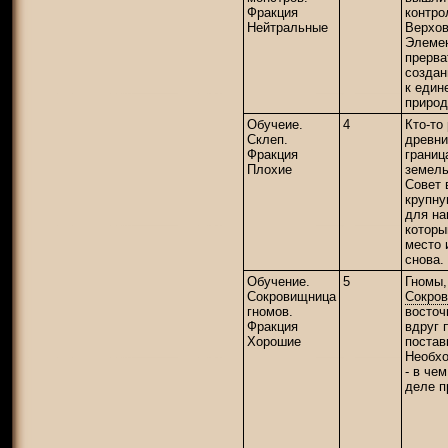
Фракция
контро
Нейтральные
Верхо
Элемен
прерва
создан
к един
природ
Обучеие.
4
Кто-то
Склеп.
древн
Фракция
границ
Плохие
земель
Совет
крупну
для на
которы
место 
снова.
Обучение.
5
Гномы,
Сокровищница
Сокро
гномов.
восточ
Фракция
вдруг 
Хорошие
постав
Необхо
- в че
деле п