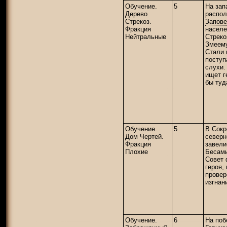
Обучение.
5
На зап
Дерево
распо
Стрекоз.
Запове
Фракция
населе
Нейтральные
Стреко
Змеем
Стали 
поступ
слухи.
ищет г
бы туд
Обучение.
5
В
Сокр
Дом Чертей.
северн
Фракция
завели
Плохие
Бесами
Совет 
героя,
провер
изгнан
Обучение.
6
На поб