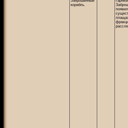
Заброшенный
Гарниз
корабль.
Заброш
появил
сущест
плащах
фракци
рассле